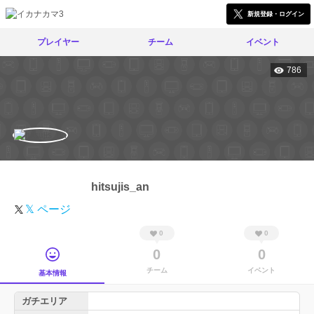
新規登録・ログイン
プレイヤー
チーム
イベント
786
hitsujis_an
𝕏 ページ
0
0
0
0
チーム
イベント
基本情報
ガチエリア