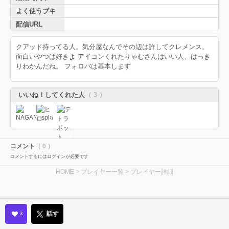
よく使うブキ
配信URL
クアッド持ってる人。気分屋なんでその辺は許してクレメンス。
面白いやつは好きよ アイコンくれたりゃむさんはいい人、はっき
りわかんだね。 フォロバは基本します
いいね！してくれた人
（ 3 ）
コメント
（ 0 ）
コメントするにはログインが必要です
HOME
>
プレイヤー一覧
> プレイヤー詳細
話す
3