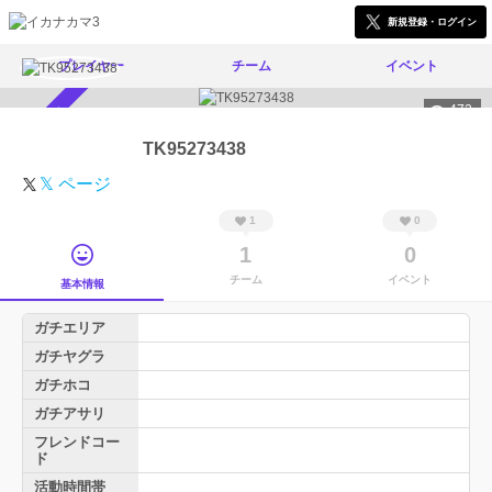
新規登録・ログイン
プレイヤー
チーム
イベント
472
スカウト受付中
TK95273438
𝕏 ページ
1
0
1
0
チーム
イベント
基本情報
ガチエリア
ガチヤグラ
ガチホコ
ガチアサリ
フレンドコー
ド
活動時間帯