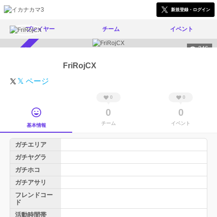
新規登録・ログイン
プレイヤー
チーム
イベント
246
スカウト受付中
FriRojCX
𝕏 ページ
0
0
0
0
チーム
イベント
基本情報
ガチエリア
ガチヤグラ
ガチホコ
ガチアサリ
フレンドコー
ド
活動時間帯