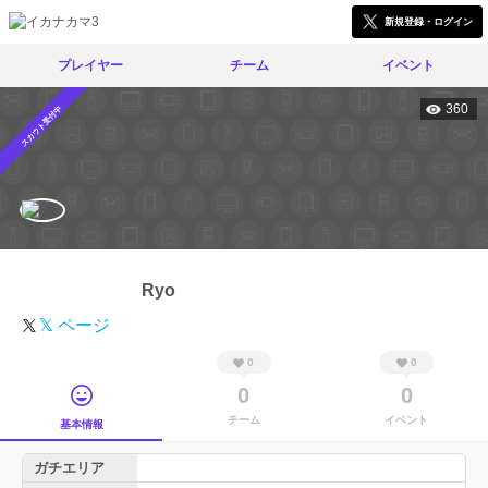
新規登録・ログイン
プレイヤー
チーム
イベント
360
スカウト受付中
Ryo
𝕏 ページ
0
0
0
0
チーム
イベント
基本情報
ガチエリア