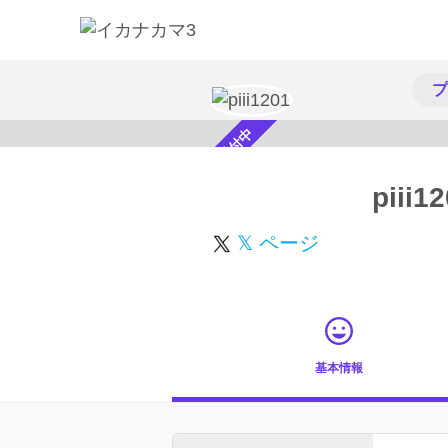
プ
スカウト受付中
piii1
𝕏 ページ
基本情報