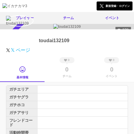
新規登録・ログイン
プレイヤー
チーム
イベント
278
スカウト受付中
toudai132109
𝕏 ページ
0
0
0
0
チーム
イベント
基本情報
ガチエリア
ガチヤグラ
ガチホコ
ガチアサリ
フレンドコー
ド
活動時間帯