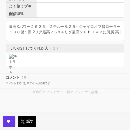
よく使うブキ
配信URL
最高Xパワー２６２６、２全ルール２５↑ ジャイロオフ勢ローラー
１００傑１回 2リグ最高２５⬆︎４リグ最高２６⬆︎ ＴＫ２に所属 高1
いいね！してくれた人
（ 1 ）
コメント
（ 0 ）
コメントするにはログインが必要です
HOME
>
プレイヤー一覧
> プレイヤー詳細
話す
1