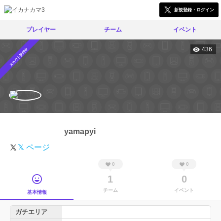
新規登録・ログイン
プレイヤー
チーム
イベント
436
スカウト受付中
yamapyi
𝕏 ページ
0
0
1
0
チーム
イベント
基本情報
ガチエリア