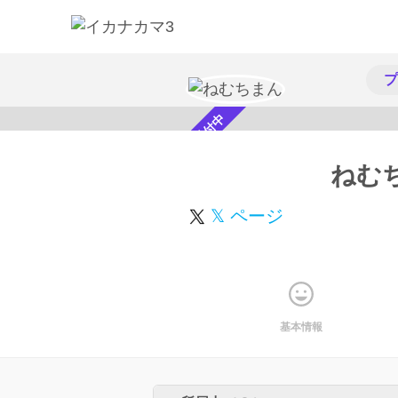
プ
スカウト受付中
ねむ
𝕏 ページ
基本情報