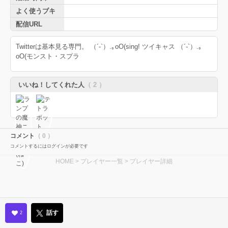
よく使うブキ
配信URL
Twitterは基本見る専門。 （´-`）.｡oO(sing! ツイキャス （´-`）.｡
oO(モンスト・スプラ
いいね！してくれた人
（ 2 ）
コメント
（ 0 ）
コメントするにはログインが必要です
HOME
>
プレイヤー一覧
> プレイヤー詳細
話す
2