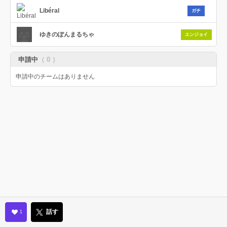
Libéral
ガチ
ゆきのぽんまるちゃ
エンジョイ
申請中
（ 0 ）
申請中のチームはありません
話す
1