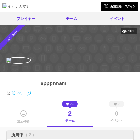
新規登録・ログイン
プレイヤー
チーム
イベント
482
スカウト受付中
spppnnami
𝕏 ページ
76
0
2
0
チーム
イベント
基本情報
所属中
（ 2 ）