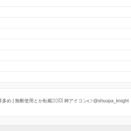
| 無断使用とか転載🙅‍♀️💥 神アイコン👉@shuupa_knight