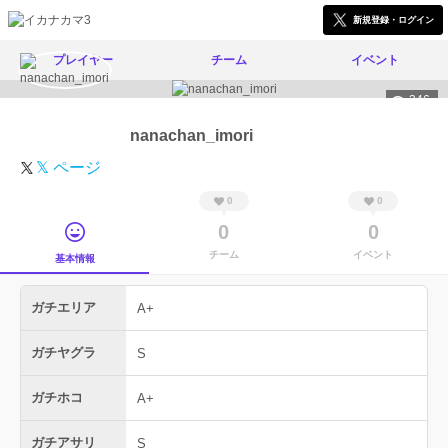
新規登録・ログイン
プレイヤー
チーム
イベント
346
nanachan_imori
𝕏 ページ
0
0
0
0
チーム
イベント
基本情報
ガチエリア
A+
ガチヤグラ
S
ガチホコ
A+
ガチアサリ
S