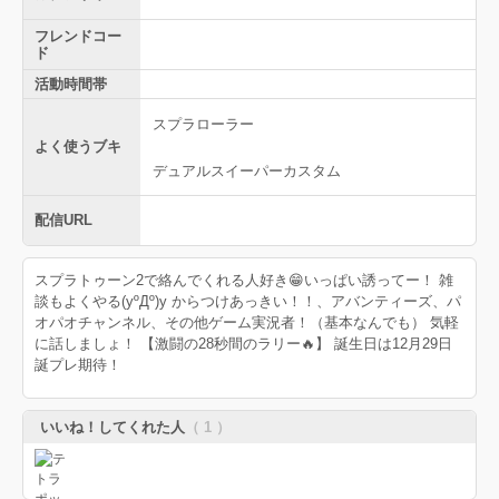
フレンドコー
ド
活動時間帯
スプラローラー
よく使うブキ
デュアルスイーパーカスタム
配信URL
スプラトゥーン2で絡んでくれる人好き😁いっぱい誘ってー！ 雑
談もよくやる(yºДº)y からつけあっきい！！、アバンティーズ、パ
オパオチャンネル、その他ゲーム実況者！（基本なんでも） 気軽
に話しましょ！ 【激闘の28秒間のラリー🔥】 誕生日は12月29日
誕プレ期待！
いいね！してくれた人
（ 1 ）