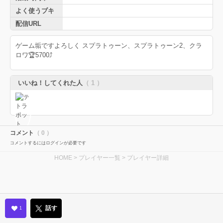
よく使うブキ
配信URL
ゲーム垢ですよろしく スプラトゥーン、スプラトゥーン2、クラ
ロワ🏆5700⤴️
いいね！してくれた人
（ 1 ）
コメント
（ 0 ）
コメントするにはログインが必要です
HOME
>
プレイヤー一覧
> プレイヤー詳細
話す
1