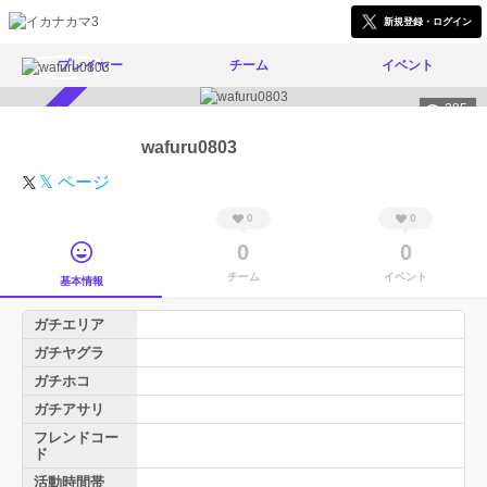
新規登録・ログイン
プレイヤー
チーム
イベント
285
スカウト受付中
wafuru0803
𝕏 ページ
0
0
0
0
チーム
イベント
基本情報
ガチエリア
ガチヤグラ
ガチホコ
ガチアサリ
フレンドコー
ド
活動時間帯