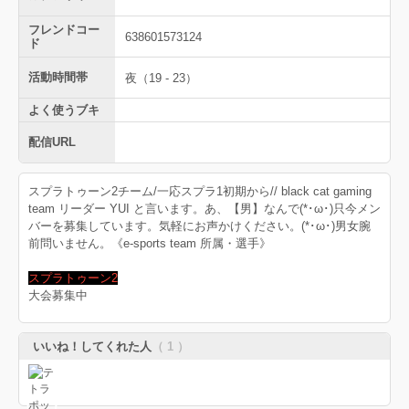
フレンドコー
638601573124
ド
活動時間帯
夜（19 - 23）
よく使うブキ
配信URL
スプラトゥーン2チーム/一応スプラ1初期から// black cat gaming
team リーダー YUI と言います。あ、【男】なんで(*･ω･)只今メン
バーを募集しています。気軽にお声かけください。(*･ω･)男女腕
前問いません。《e-sports team 所属・選手》
スプラトゥーン2
大会募集中
いいね！してくれた人
（ 1 ）