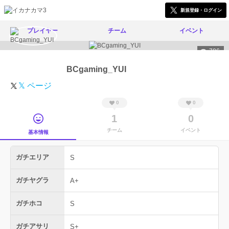
新規登録・ログイン
プレイヤー
チーム
イベント
786
BCgaming_YUI
𝕏 ページ
0
0
1
0
チーム
イベント
基本情報
ガチエリア
S
ガチヤグラ
A+
ガチホコ
S
ガチアサリ
S+