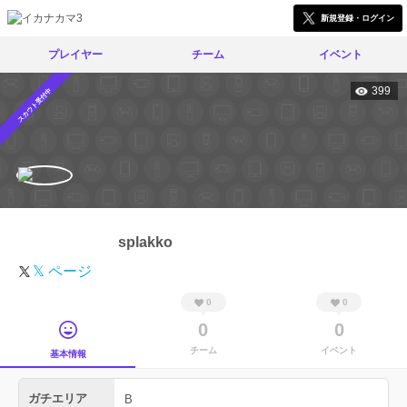
新規登録・ログイン
プレイヤー
チーム
イベント
399
スカウト受付中
splakko
𝕏 ページ
0
0
0
0
チーム
イベント
基本情報
ガチエリア
B