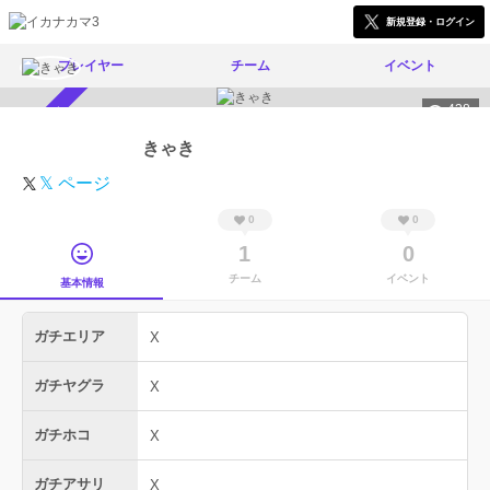
新規登録・ログイン
プレイヤー
チーム
イベント
438
スカウト受付中
きゃき
𝕏 ページ
0
0
1
0
チーム
イベント
基本情報
ガチエリア
X
ガチヤグラ
X
ガチホコ
X
ガチアサリ
X