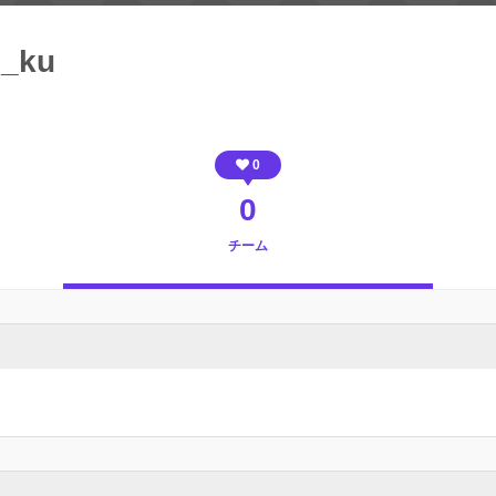
o_ku
0
0
チーム