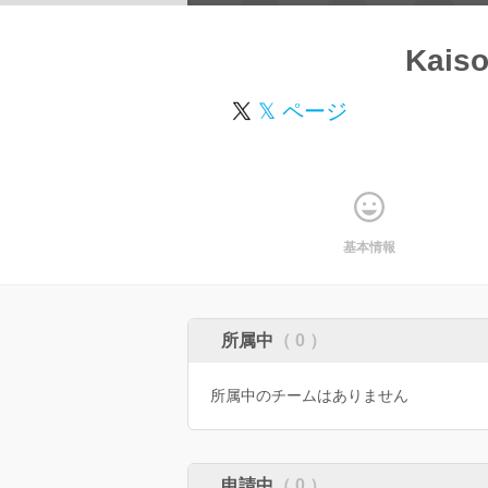
Kais
𝕏 ページ
基本情報
所属中
（ 0 ）
所属中のチームはありません
申請中
（ 0 ）