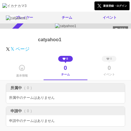
新規登録・ログイン
プレイヤー
チーム
イベント
319
スカウト受付中
catyahoo1
𝕏 ページ
0
0
0
0
チーム
イベント
基本情報
所属中
（ 0 ）
所属中のチームはありません
申請中
（ 0 ）
申請中のチームはありません