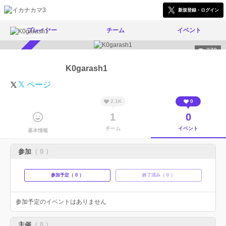
新規登録・ログイン
プレイヤー
チーム
イベント
370
スカウト受付中
K0garash1
𝕏 ページ
2.1K
0
1
0
チーム
イベント
基本情報
参加
（ 0 ）
参加予定（ 0 ）
終了済み（ 0 ）
参加予定のイベントはありません
主催
（ 0 ）