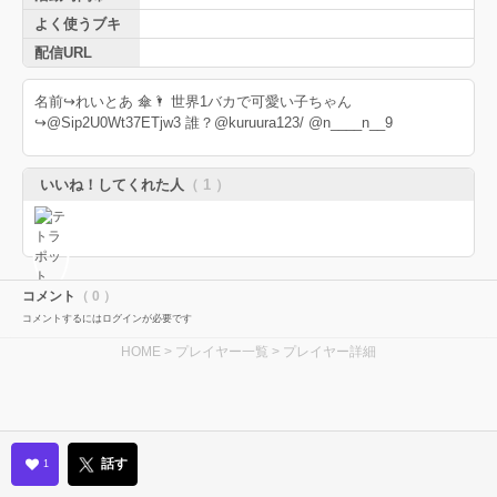
よく使うブキ
配信URL
名前↪︎れいとあ 傘🌂 世界1バカで可愛い子ちゃん
↪︎@Sip2U0Wt37ETjw3 誰？@kuruura123/ @n____n__9
いいね！してくれた人
（ 1 ）
コメント
（ 0 ）
コメントするにはログインが必要です
HOME
>
プレイヤー一覧
> プレイヤー詳細
話す
1