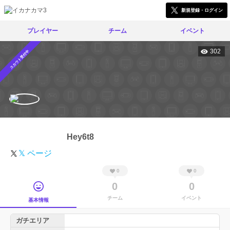
新規登録・ログイン
プレイヤー
チーム
イベント
302
スカウト受付中
Hey6t8
𝕏 ページ
0
0
0
0
チーム
イベント
基本情報
ガチエリア