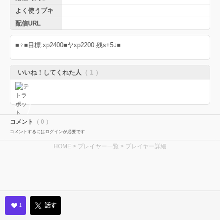
よく使うブキ
配信URL
■♀■目標:xp2400■ヤxp2200:残s+5↓■
いいね！してくれた人
（ 1 ）
コメント
（ 0 ）
コメントするにはログインが必要です
HOME
>
プレイヤー一覧
> プレイヤー詳細
話す
1