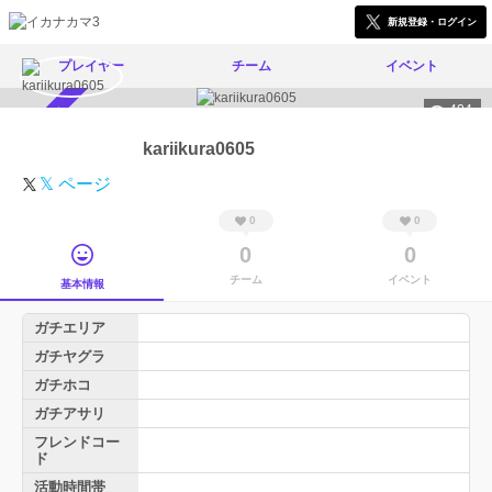
新規登録・ログイン
プレイヤー
チーム
イベント
404
スカウト受付中
kariikura0605
𝕏 ページ
0
0
0
0
チーム
イベント
基本情報
ガチエリア
ガチヤグラ
ガチホコ
ガチアサリ
フレンドコー
ド
活動時間帯