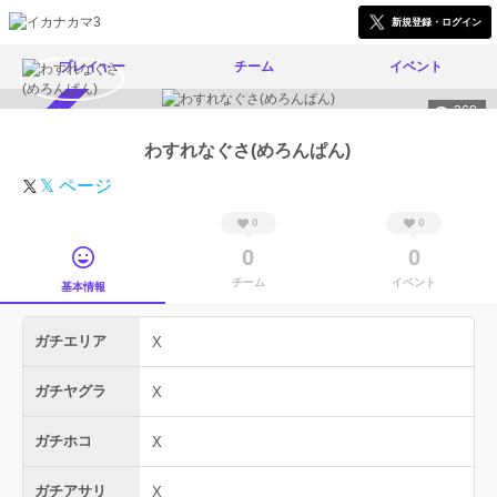
新規登録・ログイン
プレイヤー
チーム
イベント
360
スカウト受付中
わすれなぐさ(めろんぱん)
𝕏 ページ
0
0
0
0
チーム
イベント
基本情報
ガチエリア
X
ガチヤグラ
X
ガチホコ
X
ガチアサリ
X