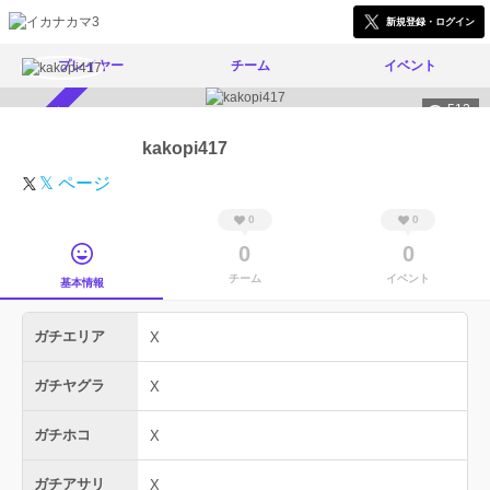
新規登録・ログイン
プレイヤー
チーム
イベント
512
スカウト受付中
kakopi417
𝕏 ページ
0
0
0
0
チーム
イベント
基本情報
ガチエリア
X
ガチヤグラ
X
ガチホコ
X
ガチアサリ
X