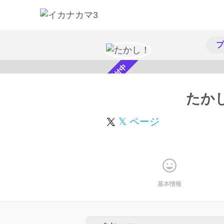
プ
スカウト受付中
たか
𝕏 ページ
基本情報