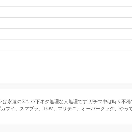
スプラは永遠のS帯 ※下ネタ無理な人無理です ガチマ中は時々不
カブイ、スマブラ、TOV、マリテニ、オーバークック、やってますア