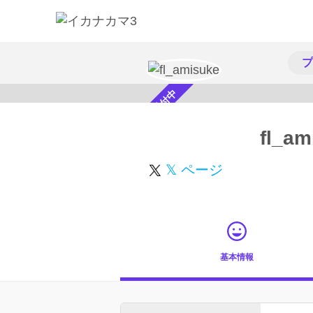
プ
スカウト受付中
fl_am
𝕏 ページ
基本情報