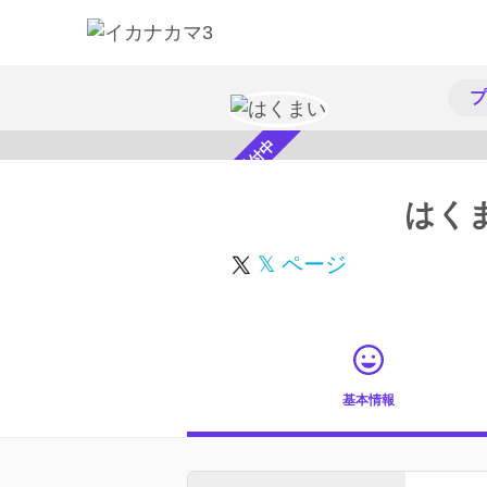
プ
スカウト受付中
はく
𝕏 ページ
基本情報