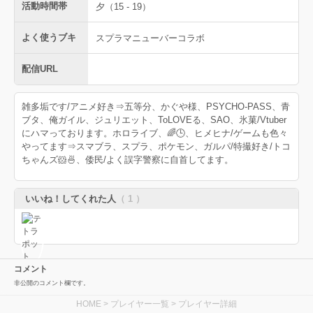
活動時間帯
夕（15 - 19）
よく使うブキ
スプラマニューバーコラボ
配信URL
雑多垢です/アニメ好き⇒五等分、かぐや様、PSYCHO-PASS、青
ブタ、俺ガイル、ジュリエット、ToLOVEる、SAO、氷菓/Vtuber
にハマっております。ホロライブ、🌈🕒、ヒメヒナ/ゲームも色々
やってます⇒スマブラ、スプラ、ポケモン、ガルパ/特撮好き/トコ
ちゃんズ🐹🍜、倭民/よく誤字警察に自首してます。
いいね！してくれた人
（ 1 ）
コメント
非公開のコメント欄です。
HOME
>
プレイヤー一覧
> プレイヤー詳細