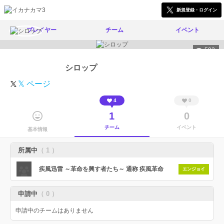
新規登録・ログイン
プレイヤー
チーム
イベント
593
シロップ
𝕏 ページ
4
0
1
0
チーム
イベント
基本情報
所属中
（ 1 ）
疾風迅雷 ～革命を興す者たち～ 通称 疾風革命
エンジョイ
申請中
（ 0 ）
申請中のチームはありません