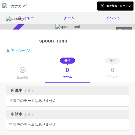
新規登録・ログイン
プレイヤー
チーム
イベント
247
スカウト受付中
spoon_rumi
𝕏 ページ
0
0
0
0
チーム
イベント
基本情報
所属中
（ 0 ）
所属中のチームはありません
申請中
（ 0 ）
申請中のチームはありません