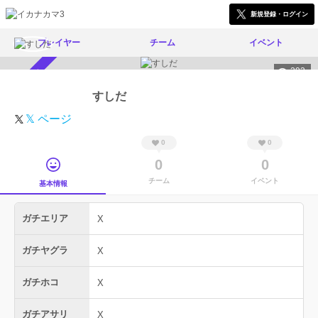
新規登録・ログイン
プレイヤー
チーム
イベント
293
スカウト受付中
すしだ
𝕏 ページ
0
0
0
0
チーム
イベント
基本情報
ガチエリア
X
ガチヤグラ
X
ガチホコ
X
ガチアサリ
X