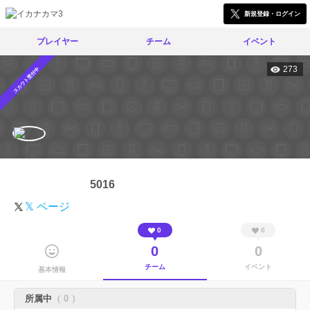
新規登録・ログイン
プレイヤー
チーム
イベント
273
スカウト受付中
5016
𝕏 ページ
0
0
0
0
チーム
イベント
基本情報
所属中
（ 0 ）