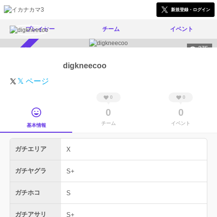
新規登録・ログイン
プレイヤー
チーム
イベント
275
スカウト受付中
digkneecoo
𝕏 ページ
0
0
0
0
チーム
イベント
基本情報
ガチエリア
X
ガチヤグラ
S+
ガチホコ
S
ガチアサリ
S+