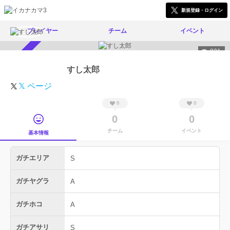
新規登録・ログイン
プレイヤー
チーム
イベント
821
スカウト受付中
すし太郎
𝕏 ページ
0
0
0
0
チーム
イベント
基本情報
ガチエリア
S
ガチヤグラ
A
ガチホコ
A
ガチアサリ
S