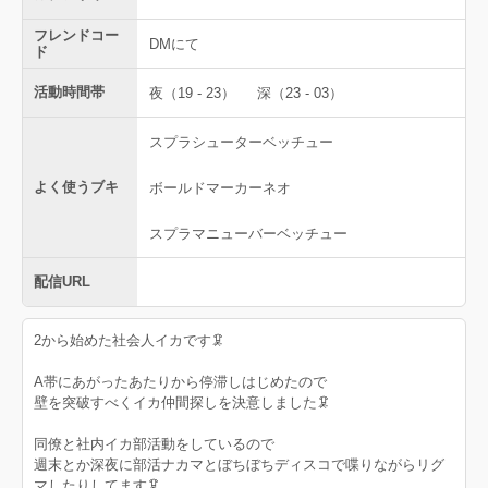
フレンドコー
DMにて
ド
活動時間帯
夜（19 - 23）
深（23 - 03）
スプラシューターベッチュー
よく使うブキ
ボールドマーカーネオ
スプラマニューバーベッチュー
配信URL
2から始めた社会人イカです🦑
A帯にあがったあたりから停滞しはじめたので
壁を突破すべくイカ仲間探しを決意しました🦑
同僚と社内イカ部活動をしているので
週末とか深夜に部活ナカマとぼちぼちディスコで喋りながらリグ
マしたりしてます🦑