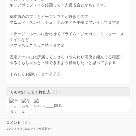
キャプボでプレイを録画して一人反省会とかもします。
基本前めのブキとビーコンブキが好きなので
マニュべ・スシベッチュ・ボルネオを主軸にプレイしてます🦑
ステージ・ルールに合わせてプライム・ジェカス・リッター・ス
クイクなど
他ブキちょこちょこ持ちます🦑
固定チームには所属してません（やんわり同僚と組んでる程度）
ゆるくもちゃんと上達できるよう精進したいと思ってます🦑
よろしくお願いします🦑🦑🦑
いいね！してくれた人
（ 3 ）
コメント
（ 0 ）
コメントするにはログインが必要です