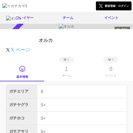
新規登録・ログイン
プレイヤー
チーム
イベント
355
スカウト受付中
オルカ
𝕏 ページ
1
0
1
0
チーム
イベント
基本情報
ガチエリア
X
ガチヤグラ
S+
ガチホコ
S+
ガチアサリ
S+