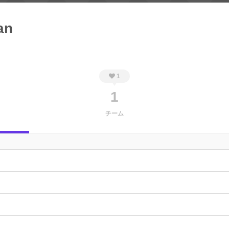
an
1
1
チーム