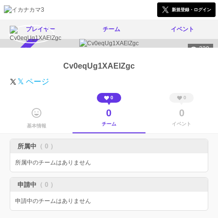
新規登録・ログイン
プレイヤー
チーム
イベント
220
スカウト受付中
Cv0eqUg1XAElZgc
𝕏 ページ
0
0
0
0
チーム
イベント
基本情報
所属中
（ 0 ）
所属中のチームはありません
申請中
（ 0 ）
申請中のチームはありません