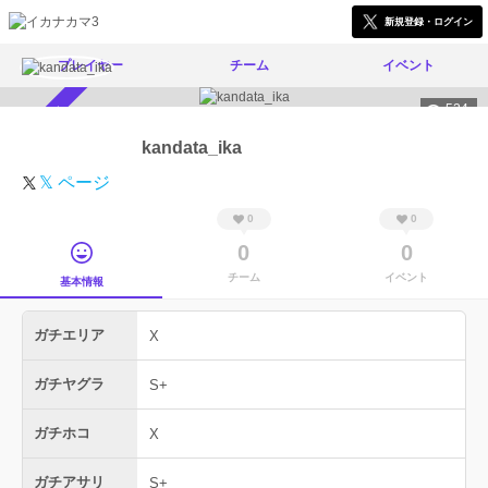
新規登録・ログイン
プレイヤー
チーム
イベント
524
スカウト受付中
kandata_ika
𝕏 ページ
0
0
0
0
チーム
イベント
基本情報
ガチエリア
X
ガチヤグラ
S+
ガチホコ
X
ガチアサリ
S+