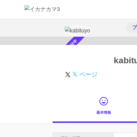
プ
スカウト受付中
kabit
𝕏 ページ
基本情報