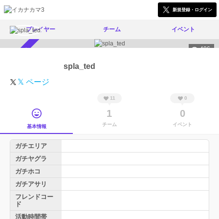
新規登録・ログイン
プレイヤー
チーム
イベント
406
スカウト受付中
spla_ted
𝕏 ページ
11
0
1
0
チーム
イベント
基本情報
ガチエリア
ガチヤグラ
ガチホコ
ガチアサリ
フレンドコー
ド
活動時間帯