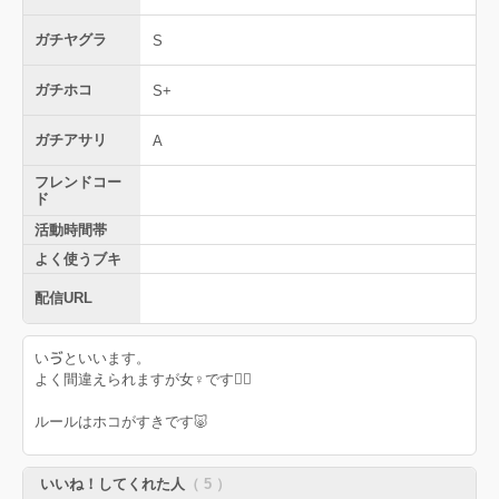
ガチヤグラ
S
ガチホコ
S+
ガチアサリ
A
フレンドコー
ド
活動時間帯
よく使うブキ
配信URL
いゔといいます。
よく間違えられますが女♀です🤦‍♀️
ルールはホコがすきです🐷
いいね！してくれた人
（ 5 ）