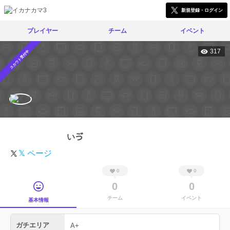
新規登録・ログイン
プレイヤー
チーム
イベント
317
スカウト受付中
いゔ
𝕏 ページ
0
0
0
0
チーム
イベント
基本情報
ガチエリア
A+