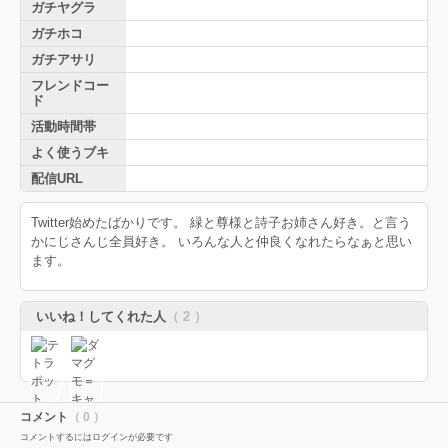
ガチヤグラ
ガチホコ
ガチアサリ
フレンドコー
ド
活動時間帯
よく使うブキ
配信URL
Twitter始めたばかりです。 緑と尊様と詩子お姉さん好き。と言う
かにじさんじ全員好き。 いろんな人と仲良くなれたらなぁと思い
ます。
いいね！してくれた人
（ 2 ）
コメント
（ 0 ）
コメントするにはログインが必要です