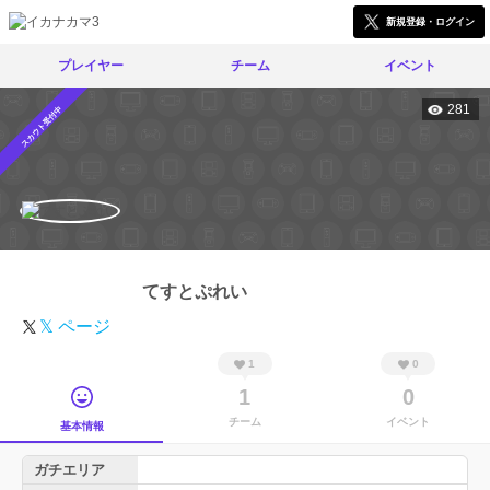
新規登録・ログイン
プレイヤー
チーム
イベント
281
スカウト受付中
てすとぷれい
𝕏 ページ
1
0
1
0
チーム
イベント
基本情報
ガチエリア