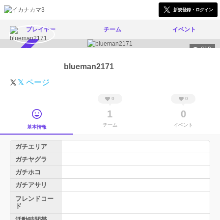
新規登録・ログイン
プレイヤー
チーム
イベント
619
スカウト受付中
blueman2171
𝕏 ページ
0
0
1
0
チーム
イベント
基本情報
ガチエリア
ガチヤグラ
ガチホコ
ガチアサリ
フレンドコー
ド
活動時間帯