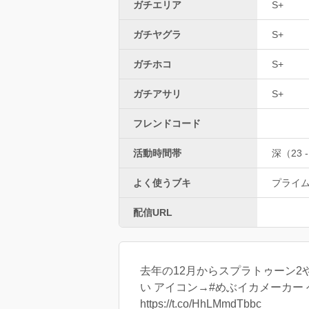
ガチエリア
S+
ガチヤグラ
S+
ガチホコ
S+
ガチアサリ
S+
フレンドコード
活動時間帯
深（23 -
よく使うブキ
プライ
配信URL
去年の12月からスプラトゥーン2
い アイコン→#めぶイカメーカー
https://t.co/HhLMmdTbbc