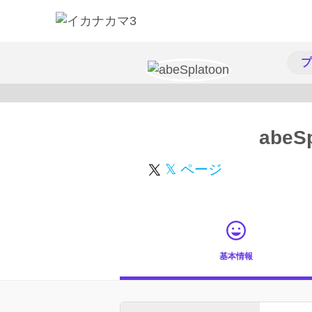
プ
abeS
𝕏 ページ
基本情報