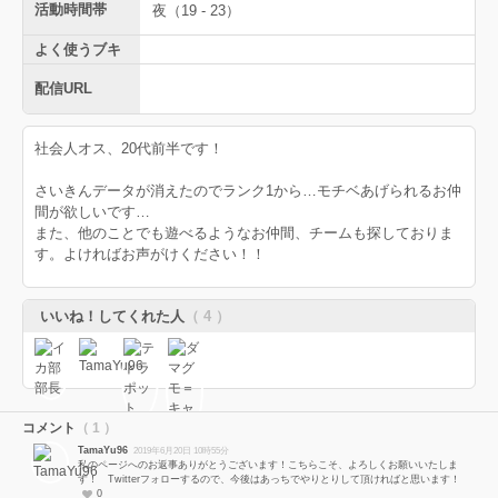
活動時間帯
夜（19 - 23）
よく使うブキ
配信URL
社会人オス、20代前半です！
さいきんデータが消えたのでランク1から…モチベあげられるお仲
間が欲しいです…
また、他のことでも遊べるようなお仲間、チームも探しておりま
す。よければお声がけください！！
いいね！してくれた人
（ 4 ）
コメント
（ 1 ）
TamaYu96
2019年6月20日 10時55分
私のページへのお返事ありがとうございます！こちらこそ、よろしくお願いいたしま
す！ Twitterフォローするので、今後はあっちでやりとりして頂ければと思います！
0