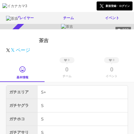
新規登録・ログイン
プレイヤー
チーム
イベント
327
スカウト受付中
茶吉
𝕏 ページ
0
0
0
0
チーム
イベント
基本情報
ガチエリア
S+
ガチヤグラ
S
ガチホコ
S
ガチアサリ
S