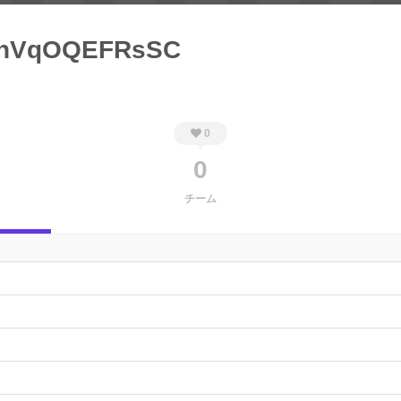
hVqOQEFRsSC
0
0
チーム