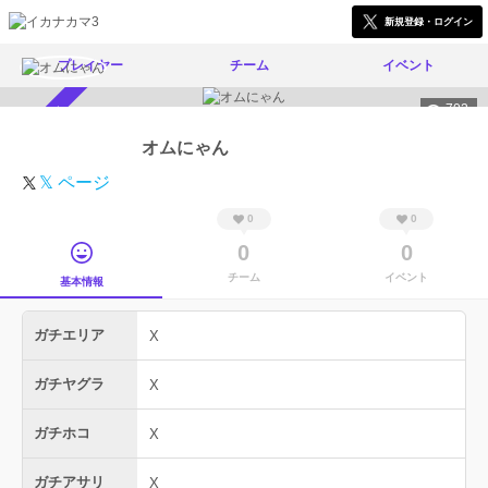
新規登録・ログイン
プレイヤー
チーム
イベント
702
スカウト受付中
オムにゃん
𝕏 ページ
0
0
0
0
チーム
イベント
基本情報
ガチエリア
X
ガチヤグラ
X
ガチホコ
X
ガチアサリ
X